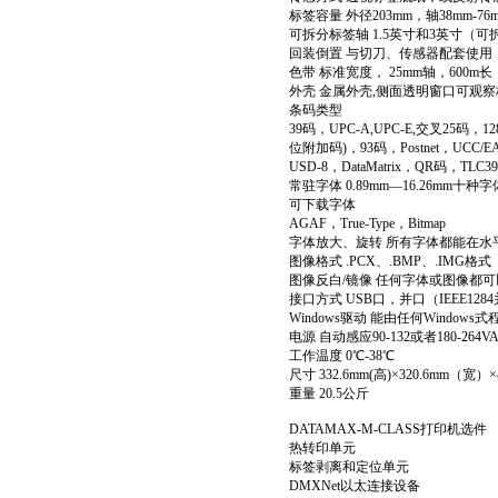
标签容量 外径203mm，轴38mm
可拆分标签轴 1.5英寸和3英寸（可
回装倒置 与切刀、传感器配套使用
色带 标准宽度， 25mm轴，600m长
外壳 金属外壳,侧面透明窗口可观
条码类型
39码，UPC-A,UPC-E,交叉25码，128码，
位附加码)，93码，Postnet，UCC/EAN
USD-8，DataMatrix，QR码，TLC39
常驻字体 0.89mm—16.26mm十种字
可下载字体
AGAF，True-Type，Bitmap
字体放大、旋转 所有字体都能在水平、垂
图像格式 .PCX、.BMP、.IMG格式
图像反白/镜像 任何字体或图像都
接口方式 USB口，并口（IEEE1284并行
Windows驱动 能由任何Windo
电源 自动感应90-132或者180-2
工作温度 0℃-38℃
尺寸 332.6mm(高)×320.6mm（宽）×4
重量 20.5公斤
DATAMAX-M-CLASS打印机选件
热转印单元
标签剥离和定位单元
DMXNet以太连接设备