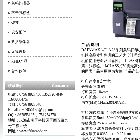
条码扫描器
不干胶标签
碳带
设备配件
数据采集器
产 品 说 明
DATAMAX I-CLASS系列条
无线设备
机以高品质和先进的工艺为设计理
机的使用寿命及可靠性。I-CLAS
RFID产品
第一张标签。 I-CLASS打印机最高
合作伙伴
的同类产品使用更为方便. 产品详细
-----------------------------------------------
打印速度 8英寸/秒
联系我们
Contact us
分辨率 203DPI
打印宽度 104mm
电话：0756-8927456 13527207846
打印长度(mm) 6.35-2475.6
13902864757
内存(MB) 1Flash;8SDRAM;
传真：0756-8927548
E-mail：867055135@qq.com
打印方式 热敏（可选择热转印方式
QQ：867055135， 751254570
条码密度 5mil-150mil(203dpi);3.3mil-150
地址：珠海市南屏科技园屏西五路九
标签宽度 25.4mm-118.11mm
号二栋五楼
标签类型 成卷或折叠材料，模切或
网址：www.fsbarcode.cn
标签厚度 0.0635mm—0.254mm
传感方式 透视标签底纸，或反射传