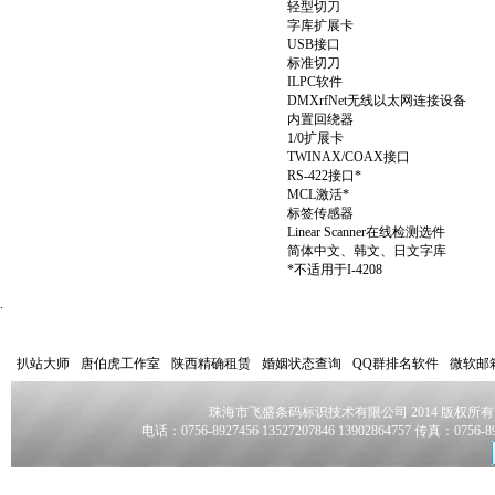
轻型切刀
字库扩展卡
USB接口
标准切刀
ILPC软件
DMXrfNet无线以太网连接设备
内置回绕器
1/0扩展卡
TWINAX/COAX接口
RS-422接口*
MCL激活*
标签传感器
Linear Scanner在线检测选件
简体中文、韩文、日文字库
*不适用于I-4208
.
扒站大师
唐伯虎工作室
陕西精确租赁
婚姻状态查询
QQ群排名软件
微软邮
珠海市飞盛条码标识技术有限公司 2014 版权所有 COPYRI
电话：0756-8927456 13527207846 13902864757
传真：0756